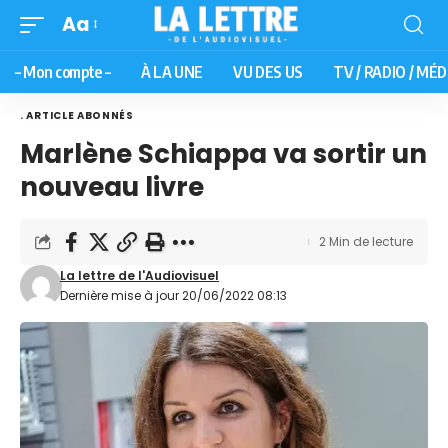
Aa
– Mon compte –
À LA UNE
VU DES US
TV / RADIO / MÉD
. ARTICLE ABONNÉS
Marlène Schiappa va sortir un
nouveau livre
2 Min de lecture
La lettre de l'Audiovisuel
Dernière mise à jour 20/06/2022 08:13