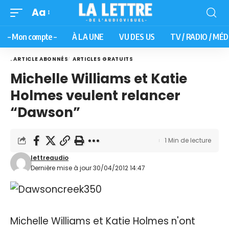
Aa
– Mon compte –
À LA UNE
VU DES US
TV / RADIO / MÉD
. ARTICLE ABONNÉS
ARTICLES GRATUITS
Michelle Williams et Katie
Holmes veulent relancer
“Dawson”
1 Min de lecture
lettreaudio
Dernière mise à jour 30/04/2012 14:47
Michelle Williams et Katie Holmes n'ont