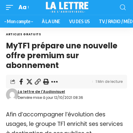
Aa
– Mon compte –
À LA UNE
VU DES US
TV / RADIO / MÉD
ARTICLES GRATUITS
MyTF1 prépare une nouvelle
offre premium sur
abonnement
1 Min de lecture
La lettre de l'Audiovisuel
Dernière mise à jour 12/10/2021 08:36
Afin d’accompagner l’évolution des
usages, le groupe TF1 enrichit ses services