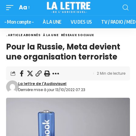
Aa
– Mon compte –
À LA UNE
VU DES US
TV / RADIO / MÉD
. ARTICLE ABONNÉS
À LA UNE
RÉSEAUX SOCIAUX
Pour la Russie, Meta devient
une organisation terroriste
2 Min de lecture
La lettre de l'Audiovisuel
Dernière mise à jour 13/10/2022 07:23