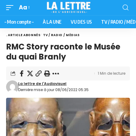
Aa
– Mon compte –
À LA UNE
VU DES US
TV / RADIO / MÉD
. ARTICLE ABONNÉS
TV / RADIO / MÉDIAS
RMC Story raconte le Musée
du quai Branly
1 Min de lecture
La lettre de l'Audiovisuel
Dernière mise à jour 08/06/2022 05:35