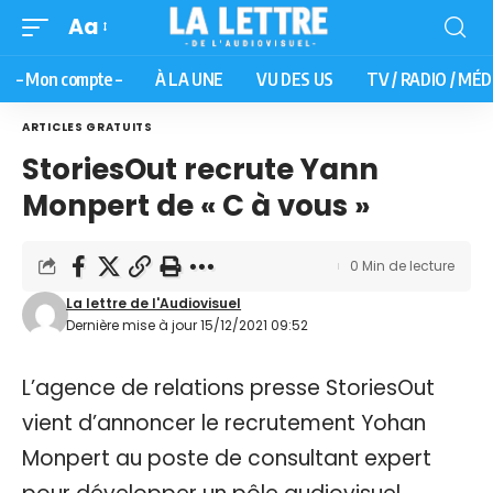
Aa
– Mon compte –
À LA UNE
VU DES US
TV / RADIO / MÉD
ARTICLES GRATUITS
StoriesOut recrute Yann
Monpert de « C à vous »
0 Min de lecture
La lettre de l'Audiovisuel
Dernière mise à jour 15/12/2021 09:52
L’agence de relations presse StoriesOut
vient d’annoncer le recrutement Yohan
Monpert au poste de consultant expert