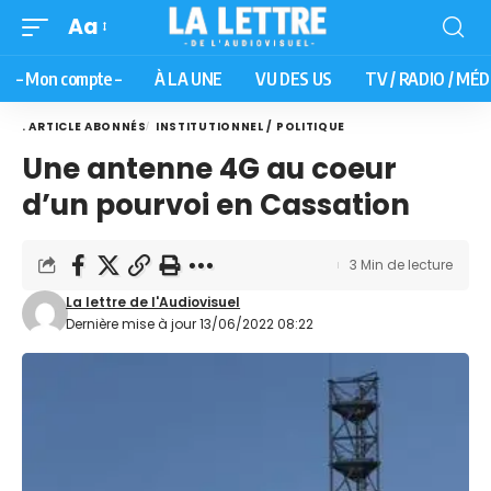
Aa
– Mon compte –
À LA UNE
VU DES US
TV / RADIO / MÉD
. ARTICLE ABONNÉS
INSTITUTIONNEL / POLITIQUE
Une antenne 4G au coeur
d’un pourvoi en Cassation
3 Min de lecture
La lettre de l'Audiovisuel
Dernière mise à jour 13/06/2022 08:22