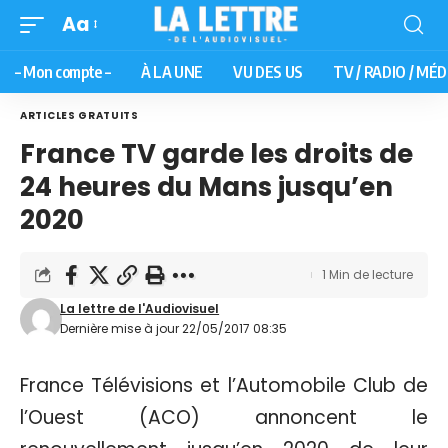
Aa
– Mon compte –
À LA UNE
VU DES US
TV / RADIO / MÉD
ARTICLES GRATUITS
France TV garde les droits de
24 heures du Mans jusqu’en
2020
1 Min de lecture
La lettre de l'Audiovisuel
Dernière mise à jour 22/05/2017 08:35
France Télévisions et l’Automobile Club de
l’Ouest (ACO) annoncent le