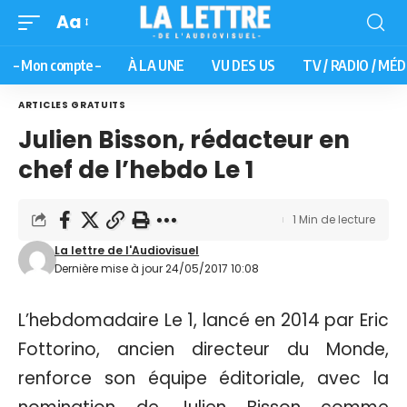
Aa
– Mon compte –
À LA UNE
VU DES US
TV / RADIO / MÉD
ARTICLES GRATUITS
Julien Bisson, rédacteur en
chef de l’hebdo Le 1
1 Min de lecture
La lettre de l'Audiovisuel
Dernière mise à jour 24/05/2017 10:08
L’hebdomadaire Le 1, lancé en 2014 par Eric
Fottorino, ancien directeur du Monde,
renforce son équipe éditoriale, avec la