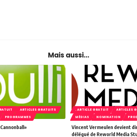
Mais aussi...
GRATUIT
ARTICLES GRATUITS
. ARTICLE GRATUIT
ARTICLES 
PROGRAMMES
MÉDIAS
NOMINATION
PRO
 «Cannonball»
Vincent Vermeulen devient di
délégué de Reworld Media St