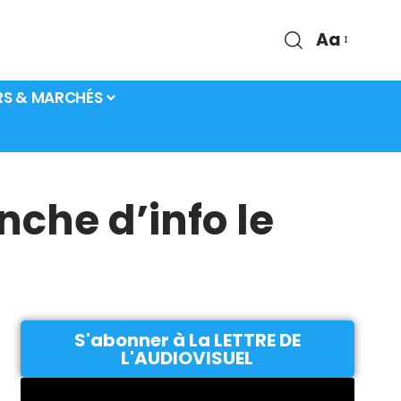
Aa
RS & MARCHÉS
che d’info le
S'abonner à La LETTRE DE
L'AUDIOVISUEL