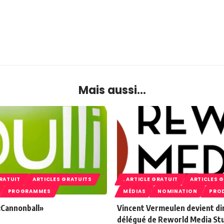
Mais aussi...
GRATUIT
ARTICLES GRATUITS
. ARTICLE GRATUIT
ARTICLES 
PROGRAMMES
MÉDIAS
NOMINATION
PRO
 «Cannonball»
Vincent Vermeulen devient di
délégué de Reworld Media St